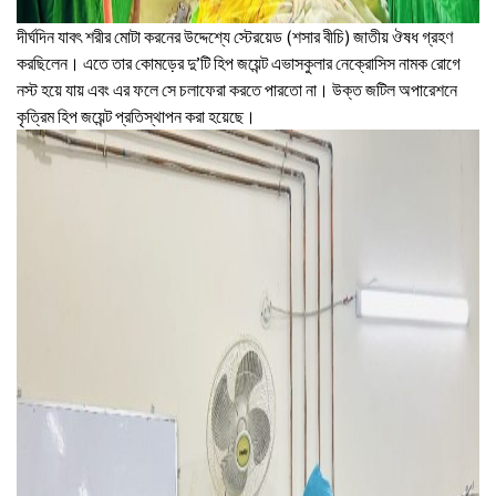
দীর্ঘদিন যাবৎ শরীর মোটা করনের উদ্দেশ্যে স্টেরয়েড (শসার বীচি) জাতীয় ঔষধ গ্রহণ
করছিলেন। এতে তার কোমড়ের দু’টি হিপ জয়েন্ট এভাসকুলার নেক্রোসিস নামক রোগে
নস্ট হয়ে যায় এবং এর ফলে সে চলাফেরা করতে পারতো না। উক্ত জটিল অপারেশনে
কৃত্রিম হিপ জয়েন্ট প্রতিস্থাপন করা হয়েছে।