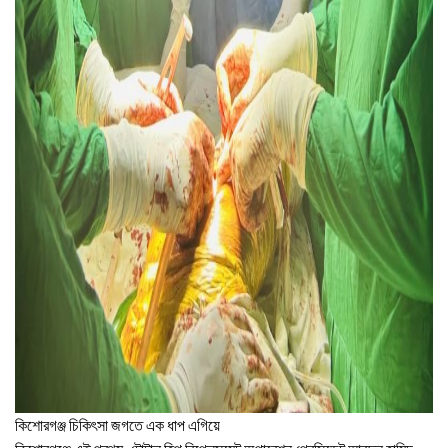
কিশোরগঞ্জ চিকিৎসা জগতে এক ধাপ এগিয়ে