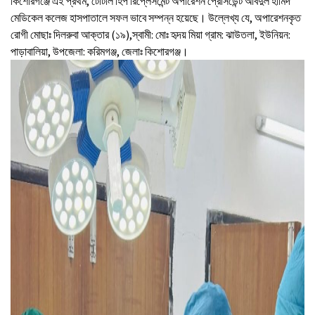
কিশোরগঞ্জে এই প্রথম, টোটাল হিপ রিপ্লেসমেন্ট অপারেশন প্রেসিডেন্ট আবদুল হামিদ
মেডিকেল কলেজ হাসপাতালে সফল ভাবে সম্পন্ন হয়েছে। উল্লেখ্য যে, অপারেশনকৃত
রোগী মোছাঃ দিলরুবা আক্তার (১৯),স্বামী: মোঃ হৃদয় মিয়া গ্রাম: ঝাউতলা, ইউনিয়ন:
পাড়াবালিয়া, উপজেলা: করিমগঞ্জ, জেলাঃ কিশোরগঞ্জ।