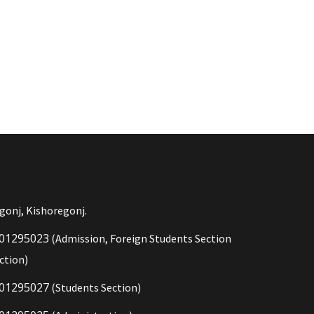
gonj, Kishoregonj.
01295023
(Admission, Foreign Students Section
ction)
01295027
(Students Section)