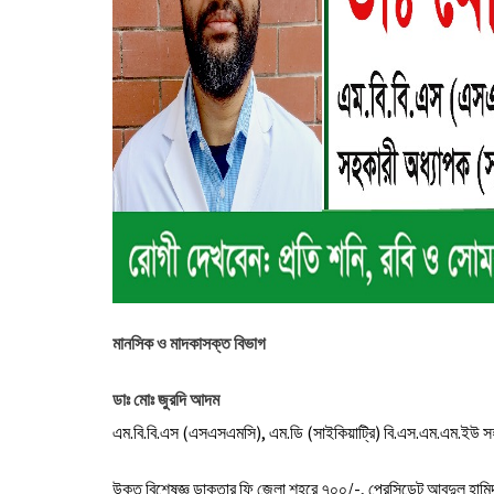
মানসিক ও মাদকাসক্ত বিভাগ
ডাঃ মোঃ জুরদি আদম
এম.বি.বি.এস (এসএসএমসি), এম.ডি (সাইকিয়াট্রি) বি.এস.এম.এম.ইউ সহ
উক্ত বিশেষজ্ঞ ডাক্তার ফি জেলা শহরে ৭০০/-, প্রেসিডেন্ট আবদুল হ