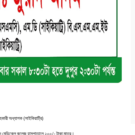
কারী অধ্যাপক (সাইকিয়াট্রি)
ামিদ মেডিকেল কলেজ হাসপাতালে ২০০/- টাকা মাত্র।