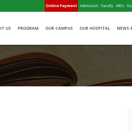
Online Payment
Admission
Faculty
MEU
Ou
UT US
PROGRAM
OUR CAMPUS
OUR HOSPITAL
NEWS 