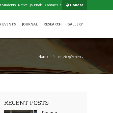
r Students
Notice
Journals
Contact Us
Donate
& EVENTS
JOURNAL
RESEARCH
GALLERY
Home
ডাঃ মোঃ জুরদি আদম...
RECENT POSTS
Dengue