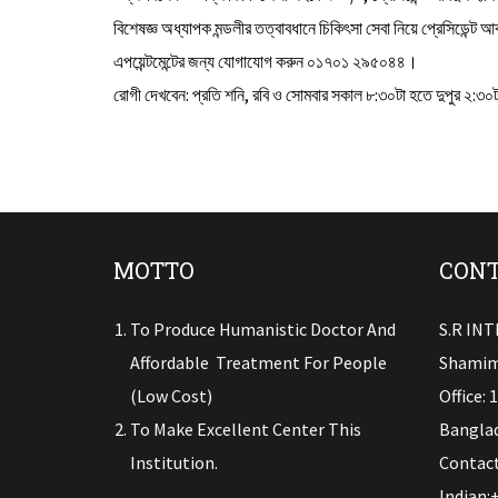
বিশেষজ্ঞ অধ্যাপক মন্ডলীর তত্বাবধানে চিকিৎসা সেবা নিয়ে প্রেসিডে
এপয়েন্টমেন্টের জন্য যোগাযোগ করুন ০১৭০১ ২৯৫০৪৪।
রোগী দেখবেন: প্রতি শনি, রবি ও সোমবার সকাল ৮:৩০টা হতে দুপুর ২:৩০ট
MOTTO
CONT
To Produce Humanistic Doctor And
S.R IN
Affordable Treatment For People
Shamim
(low Cost)
Office: 
To Make Excellent Center This
Banglad
Institution.
Contact
Indian: