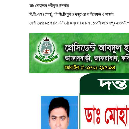
ডাঃ মোহাম্মদ শরীফুল ইসলাম
বি.ডি.এস (ঢাকা), পি.জি.টি মুখ ও দন্ত রোগ বিশেষজ্ঞ ও সার্জন
রোগী দেখবেন: প্রতি শনি থেকে বুধবার সকাল ৮:৩০টা হতে দুপুর ২:৩০টা পর