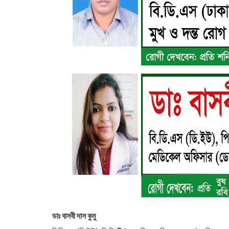
ডাঃ বাসবী দাস কুমু