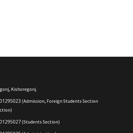
gonj, Kishoregonj.
01295023
(Admission, Foreign Students Section
ction)
01295027
(Students Section)