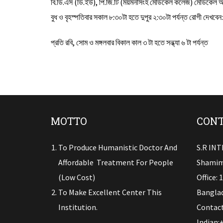
বি.ডি.এস (ডি.ইউ), পি.জি.টি (ময়মনসিংহ মেডিকেল কলেজ) মেডিকেল অফি
বুধ ও বৃহস্পতিবার সকাল ৮:৩০টা হতে দুপুর ২:৩০টা পর্যন্ত রোগী দেখবেন:
প্রতি রবি, সোম ও মঙ্গলবার বিকাল কাল ৩ টা হতে সন্ধ্যা ৬ টা পর্যন্ত
MOTTO
CONT
To Produce Humanistic Doctor And
S.R IN
Affordable Treatment For People
Shamim
(low Cost)
Office: 
To Make Excellent Center This
Banglad
Institution.
Contact
Indian: