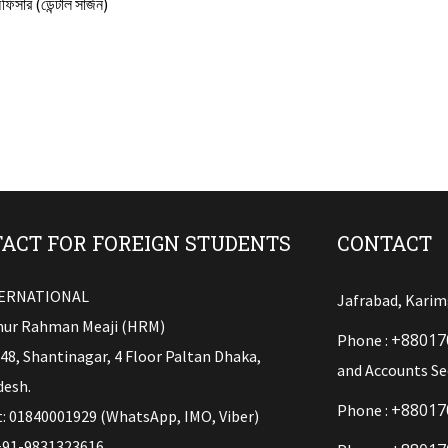
সার (ডেন্টাল সার্জন)
ACT FOR FOREIGN STUDENTS
CONTACT
TERNATIONAL
Jafrabad, Karim
ur Rahman Meaji (HRM)
+88017
Phone :
148, Shantinagar, 4 Floor Paltan Dhaka,
and Accounts Se
esh.
+88017
Phone :
: 01840001929 (WhatsApp, IMO, Viber)
+91-9831323616