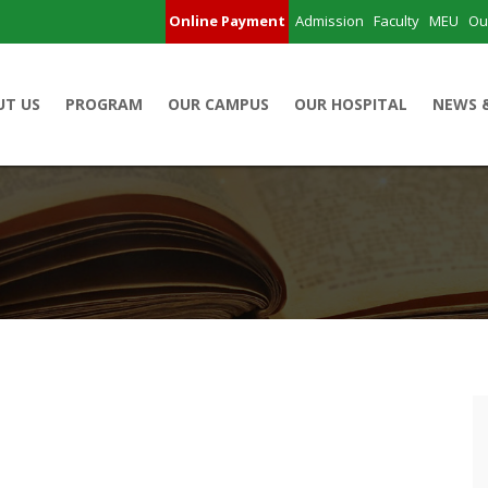
Online Payment
Admission
Faculty
MEU
Ou
UT US
PROGRAM
OUR CAMPUS
OUR HOSPITAL
NEWS 