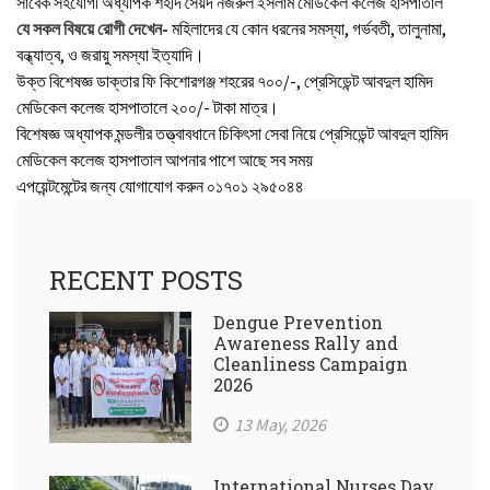
সাবেক সহযোগী অধ্যাপক শহীদ সৈয়দ নজরুল ইসলাম মেডিকেল কলেজ হাসপাতাল
যে সকল বিষয়ে রোগী দেখেন-
মহিলাদের যে কোন ধরনের সমস্যা, গর্ভবতী, তালুনামা,
বন্ধ্যাত্ব, ও জরায়ু সমস্যা ইত্যাদি।
উক্ত বিশেষজ্ঞ ডাক্তার ফি কিশোরগঞ্জ শহরের ৭০০/-, প্রেসিডেন্ট আবদুল হামিদ
মেডিকেল কলেজ হাসপাতালে ২০০/- টাকা মাত্র।
বিশেষজ্ঞ অধ্যাপক মন্ডলীর তত্ত্বাবধানে চিকিৎসা সেবা নিয়ে প্রেসিডেন্ট আবদুল হামিদ
মেডিকেল কলেজ হাসপাতাল আপনার পাশে আছে সব সময়
এপয়েন্টমেন্টের জন্য যোগাযোগ করুন ০১৭০১ ২৯৫০৪৪
RECENT POSTS
Dengue Prevention
Awareness Rally and
Cleanliness Campaign
2026
13 May, 2026
International Nurses Day