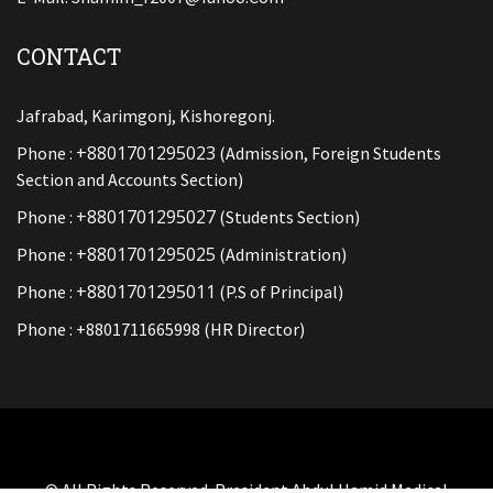
CONTACT
Jafrabad, Karimgonj, Kishoregonj.
+8801701295023
Phone :
(Admission, Foreign Students
Section and Accounts Section)
+8801701295027
Phone :
(Students Section)
+8801701295025
Phone :
(Administration)
+8801701295011
Phone :
(P.S of Principal)
Phone : +8801711665998 (HR Director)
© All Rights Reserved. President Abdul Hamid Medical